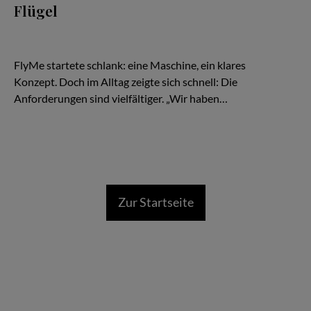
Flügel
Es beginnt wie so viele Geschichten in der Luftfahrt: mit einer
Idee – und einem Flugzeug. Eine TBM, schnell, effizient,
kompromisslos auf Zeitgewinn ausgelegt.
FlyMe startete schlank: eine Maschine, ein klares
Konzept. Doch im Alltag zeigte sich schnell: Die
Anforderungen sind vielfältiger. „Wir haben…
Zur Startseite