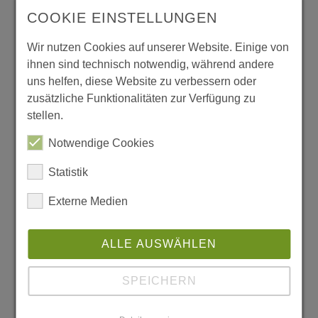
ihrer Testphase für ein kostenpflichtiges Abo.
COOKIE EINSTELLUNGEN
Natürlich gab es auch Rückschläge.
Wir nutzen Cookies auf unserer Website. Einige von
Ausgerechnet zum Schulstart 2021 kam es
ihnen sind technisch notwendig, während andere
uns helfen, diese Website zu verbessern oder
aufgrund einer fehlerhaften Programmzeile
zusätzliche Funktionalitäten zur Verfügung zu
zu einem zeitweisen Ausfall des
stellen.
Videokonferenzmoduls. „Im Vorfeld hatten
Notwendige Cookies
wir unsere Serverkapazitäten für
Statistik
dieVideokonferenzen vorsorglich noch
einmal drastisch erhöht und sahen uns für
Externe Medien
den Ansturm bei Schulstarts optimal
ALLE AUSWÄHLEN
gerüstet“, ärgert sich Ludwig heute. Sein
unternehmerischer Mut wurde dennoch
SPEICHERN
belohnt. Bis Ende 2021 steuern die
Niedersachsen auf die 6000. Schule zu. 160