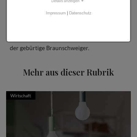
Details anzeigen
Mitarbeiter sollen dann für einen
Impressum
|
Datenschutz
reibungslosen Ablauf sorgen. „Die
Schuldigitalisierung hat 2020 etwa fünf Jahre
ihrer Entwicklung übersprungen“, resümiert
der gebürtige Braunschweiger.
Mehr aus dieser Rubrik
Wirtschaft