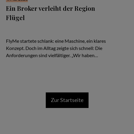
Ein Broker verleiht der Region
Flügel
Es beginnt wie so viele Geschichten in der Luftfahrt: mit einer
Idee – und einem Flugzeug. Eine TBM, schnell, effizient,
kompromisslos auf Zeitgewinn ausgelegt.
FlyMe startete schlank: eine Maschine, ein klares
Konzept. Doch im Alltag zeigte sich schnell: Die
Anforderungen sind vielfältiger. „Wir haben…
Zur Startseite