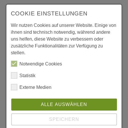
Gibt es etwas, von dem Sie wissen, dass es
COOKIE EINSTELLUNGEN
nicht wirklich „green“ ist, auf das Sie aber
Wir nutzen Cookies auf unserer Website. Einige von
nicht verzichten können?
ihnen sind technisch notwendig, während andere
uns helfen, diese Website zu verbessern oder
Fernreisen. Mir ist sehr bewusst, dass
zusätzliche Funktionalitäten zur Verfügung zu
Flugreisen ein echter Klimakiller sind. Darum
stellen.
wäre ich dankbar für grüne Alternativen.
Notwendige Cookies
Allerdings erweitern (Flug)-Reisen meiner
Statistik
Meinung nach den Horizont. So entstehen
Externe Medien
Verständnis und Wissen für andere Kulturen.
Nur durch persönliche Begegnungen lassen
ALLE AUSWÄHLEN
sich Vorurteile abbauen und neue Netzwerke
aufbauen. Fernreisen sind deshalb für mich
SPEICHERN
unverzichtbar, um gesellschaftliche und