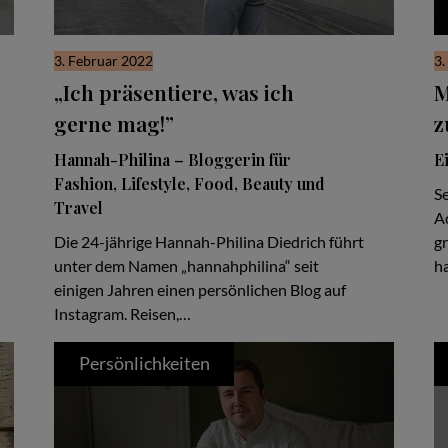
3. Februar 2022
3
„Ich präsentiere, was ich
M
gerne mag!”
z
Hannah-Philina – Bloggerin für
E
Fashion, Lifestyle, Food, Beauty und
Se
Travel
A
Die 24-jährige Hannah-Philina Diedrich führt
gr
unter dem Namen „hannahphilina“ seit
ha
einigen Jahren einen persönlichen Blog auf
Instagram. Reisen,…
Persönlichkeiten