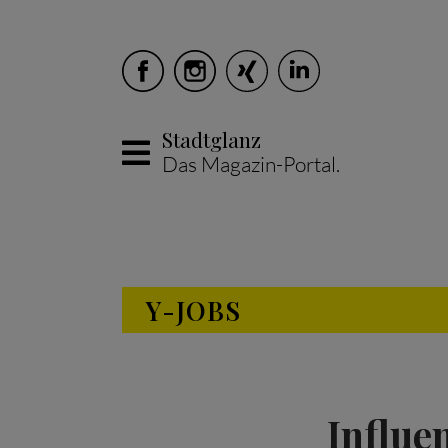
Stadtglanz
Das Magazin-Portal.
Skip to main content
Y-JOBS
Influe