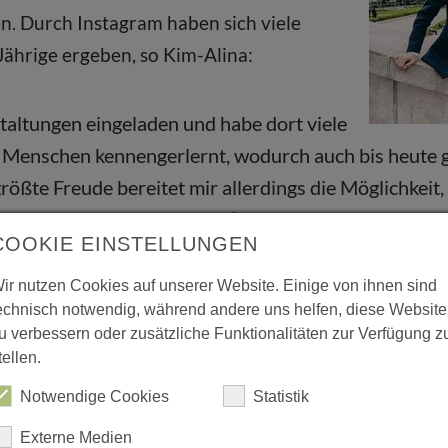
en. Durch Instagram haben sich viele
Jährige ergeben, so Kim-Alina:
taltungen eingeladen und habe dort viele
te Menschen kennengerlernt, wodurch auch bis heute 
rößte Freude bereitet mir allerdings die Möglichkeit, 
Instagram erreichen kann.“
COOKIE EINSTELLUNGEN
ir nutzen Cookies auf unserer Website. Einige von ihnen sind
Mehr aus dieser Rubrik
echnisch notwendig, während andere uns helfen, diese Website
u verbessern oder zusätzliche Funktionalitäten zur Verfügung z
tellen.
Notwendige Cookies
Statistik
Externe Medien