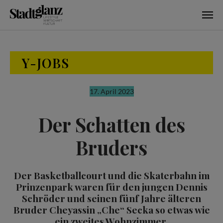
Skip to main content
Y-JOBS
17. April 2023
Der Schatten des
Bruders
Der Basketballcourt und die Skaterbahn im
Prinzenpark waren für den jungen Dennis
Schröder und seinen fünf Jahre älteren
Bruder Cheyassin „Che“ Secka so etwas wie
ein zweites Wohnzimmer.