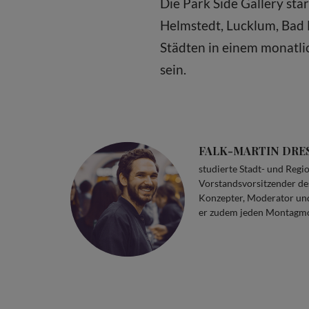
Die Park Side Gallery sta
Helmstedt, Lucklum, Bad 
Städten in einem monatli
sein.
FALK-MARTIN DRE
studierte Stadt- und Regi
Vorstandsvorsitzender des
Konzepter, Moderator und
er zudem jeden Montagmor