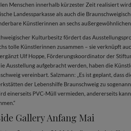
n Menschen innerhalb kürzester Zeit realisiert wird.
sche Landessparkasse als auch die Braunschweigisch
nderbare Künstlerinnen an sechs außergewöhnlichen 
hweigischer Kulturbesitz fördert das Ausstellungspro
echs tolle Künstlerinnen zusammen – sie verknüpft au
ergänzt Ulf Hoppe, Förderungskoordinator der Stiftu
die Ausstellung aufgebracht werden, haben die Künst
schweig vereinbart. Salzmann: „Es ist geplant, dass d
erkstätten der Lebenshilfe Braunschweig zu sogenann
ird einerseits PVC-Müll vermieden, andererseits kann
mmen.“
Side Gallery Anfang Mai