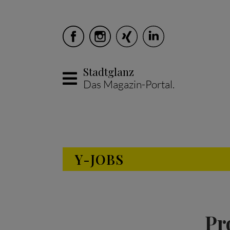
Stadtglanz
Das Magazin-Portal.
Skip to main content
Y-JOBS
Pr