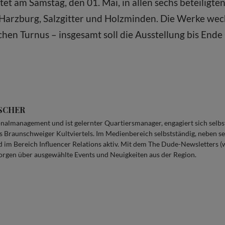
rtet am Samstag, den 01. Mai, in allen sechs beteiligt
Harzburg, Salzgitter und Holzminden. Die Werke wech
chen Turnus – insgesamt soll die Ausstellung bis End
SCHER
onalmanagement und ist gelernter Quartiersmanager, engagiert sich selbs
 Braunschweiger Kultviertels. Im Medienbereich selbstständig, neben sein
 im Bereich Influencer Relations aktiv. Mit dem The Dude-Newsletters 
gen über ausgewählte Events und Neuigkeiten aus der Region.