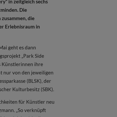
y“ in zeitgleich sechs
zminden. Die
n zusammen, die
er Erlebnisraum in
Mai geht es dann
ungsprojekt „Park Side
s Künstlerinnen ihre
t nur von den jeweiligen
ssparkasse (BLSK), der
cher Kulturbesitz (SBK).
hkeiten für Künstler neu
lzmann. „So verknüpft