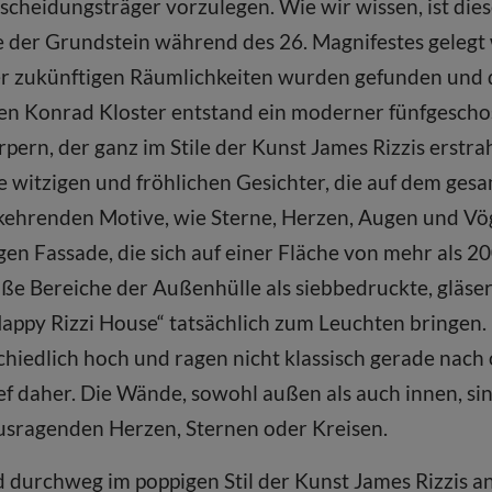
cheidungsträger vorzulegen. Wie wir wissen, ist die
 der Grundstein während des 26. Magnifestes gelegt
der zukünftigen Räumlichkeiten wurden gefunden und d
n Konrad Kloster entstand ein moderner fünfgeschos
ern, der ganz im Stile der Kunst James Rizzis erstra
e witzigen und fröhlichen Gesichter, die auf dem ges
kehrenden Motive, wie Sterne, Herzen, Augen und Vö
gen Fassade, die sich auf einer Fläche von mehr als
oße Bereiche der Außenhülle als siebbedruckte, glä
Happy Rizzi House“ tatsächlich zum Leuchten bringen.
chiedlich hoch und ragen nicht klassisch gerade na
ef daher. Die Wände, sowohl außen als auch innen, si
usragenden Herzen, Sternen oder Kreisen.
 durchweg im poppigen Stil der Kunst James Rizzis an