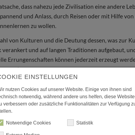
 Tatsache, dass nahezu jede Zivilisation eine andere Leb
 spannend und Anlass, durch Reisen oder mit Hilfe vo
nnenlernen zu wollen.
elzahl von Kulturen und die Deutung dessen, was zur Ku
rk verankert und auf langen Traditionen aufgebaut, u
elle Errungenschaften können jederzeit erzeugt werd
nt werden.
COOKIE EINSTELLUNGEN
e Frage - wann wird etwas zu einem Kulturgut? Wie erla
ir nutzen Cookies auf unserer Website. Einige von ihnen sind
nst, als menschliches, kreatives Kulturprodukt, solch
echnisch notwendig, während andere uns helfen, diese Website
wird?
u verbessern oder zusätzliche Funktionalitäten zur Verfügung z
tellen.
hierfür existiert mitten in Braunschweig. Das „Happy
Notwendige Cookies
Statistik
rk des amerikanischen PopArt Künstlers James Rizzi