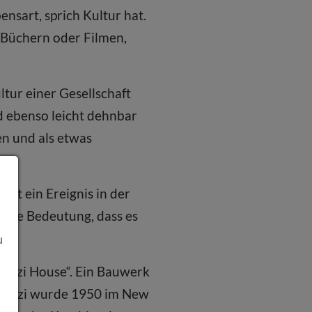
ensart, sprich Kultur hat.
n Büchern oder Filmen,
ltur einer Gesellschaft
nd ebenso leicht dehnbar
en und als etwas
ngt ein Ereignis in der
 eine Bedeutung, dass es
u
 Rizzi House“. Ein Bauwerk
. Rizzi wurde 1950 im New