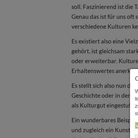
soll. Faszinierend ist die
Genau das ist für uns oft
verschiedene Kulturen ke
Es existiert also eine Vi
gehört, ist gleichsam sta
oder erweiterbar. Kultur
Erhaltenswertes anerkan
Es stellt sich also nun di
W
Geschichte oder in der Ku
t
als Kulturgut eingestuft 
z
s
Ein wunderbares Beispiel 
und zugleich ein Kunstwe