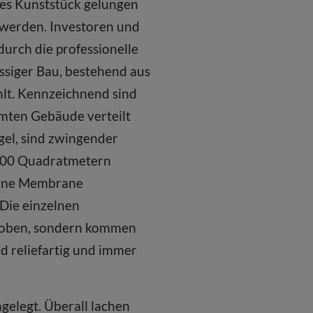
ses Kunststück gelungen
 werden. Investoren und
urch die professionelle
siger Bau, bestehend aus
hlt. Kennzeichnend sind
amten Gebäude verteilt
gel, sind zwingender
 2000 Quadratmetern
serne Membrane
 Die einzelnen
ch oben, sondern kommen
nd reliefartig und immer
gelegt. Überall lachen