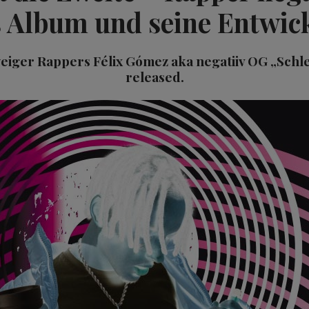
 Album und seine Entwic
iger Rappers Félix Gómez aka negatiiv OG „Schl
released.