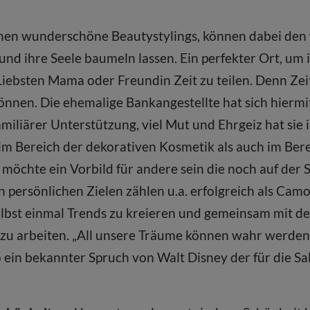
nnen wunderschöne Beautystylings, können dabei de
und ihre Seele baumeln lassen. Ein perfekter Ort, um i
ebsten Mama oder Freundin Zeit zu teilen. Denn Zeit 
nnen. Die ehemalige Bankangestellte hat sich hiermit
amiliärer Unterstützung, viel Mut und Ehrgeiz hat sie 
im Bereich der dekorativen Kosmetik als auch im Ber
ie möchte ein Vorbild für andere sein die noch auf de
 persönlichen Zielen zählen u.a. erfolgreich als Camo
elbst einmal Trends zu kreieren und gemeinsam mit 
zu arbeiten. „All unsere Träume können wahr werde
o ein bekannter Spruch von Walt Disney der für die S