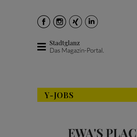
Stadtglanz
Das Magazin-Portal.
Skip to main content
Y-JOBS
EWA'S PLACE 