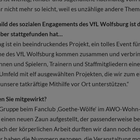
ar nicht mehr so leicht, weil es unzählige andere Them
ld des sozialen Engagements des VfL Wolfsburg ist de
tober stattgefunden hat…
ag ist ein beeindruckendes Projekt, ein tolles Event f
iche des VfL Wolfsburg kommen zusammen und verbri
rinnen und Spielern, Trainern und Staffmitgliedern e
n Umfeld mit elf ausgewählten Projekten, die wir zum
nsere tatkräftige Mithilfe vor Ort unterstützen.“
n Sie mitgewirkt?
 Gruppe beim Fanclub ‚Goethe-Wölfe‘ im AWO-Wohn- 
einen neuen Zaun aufgestellt, der passenderweise ber
ach der körperlichen Arbeit durften wir dann noch d
r haben die Nummern gezogen, die Veranstaltung mo