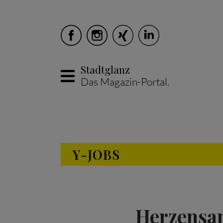
Stadtglanz
Das Magazin-Portal.
Skip to main content
Y-JOBS
Herzensan