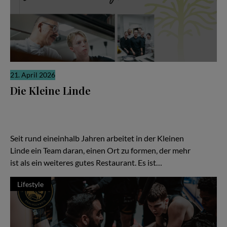
21. April 2026
Die Kleine Linde
Es gibt Restaurants, die laut sind. Und es gibt solche, die sich
ihre Relevanz erarbeiten, leise, konzentriert, fast stoisch. „Die
Kleine Linde“ in Braunschweig gehört zweifellos zur zweiten
Kategorie – und gerade darin liegt ihre besondere Kraft.
Seit rund eineinhalb Jahren arbeitet in der Kleinen
Linde ein Team daran, einen Ort zu formen, der mehr
ist als ein weiteres gutes Restaurant. Es ist…
Lifestyle