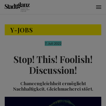
Skip to main content
Y-JOBS
7. Juli 2022
Stop! This! Foolish!
Discussion!
Chancengleichheit ermöglicht
Nachhaltigkeit, Gleichmacherei stört.