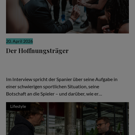
20. April 2026
Der Hoffnungsträger
Wenn die Ergebnisse nicht stimmen, richtet sich der Blick schnell
auf den Trainer. Ein Wechsel soll neue Ideen bringen, neue
Energie, neue Hoffnung. In Braunschweig ist Ramón Díaz bei den
Basketball Löwen genau in dieser Rolle angekommen.
Im Interview spricht der Spanier über seine Aufgabe in
einer schwierigen sportlichen Situation, seine
Botschaft an die Spieler – und darüber, wie er…
Lifestyle