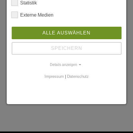
Mehr aus dieser Rubrik
Statistik
Externe Medien
ALLE AUSWÄHLEN
SPEICHERN
Details anzeigen
Impressum
|
Datenschutz
Zur Startseite