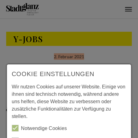
Skip to main content
Y-JOBS
2. Februar 2021
Brauhaus Fallersleben
COOKIE EINSTELLUNGEN
Wir nutzen Cookies auf unserer Website. Einige von
https://www.brauhaus-fallersleben.de/
ihnen sind technisch notwendig, während andere
uns helfen, diese Website zu verbessern oder
zusätzliche Funktionalitäten zur Verfügung zu
stellen.
Notwendige Cookies