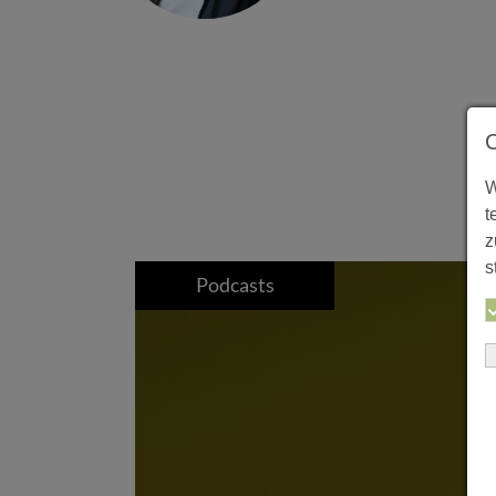
W
t
z
s
Podcasts