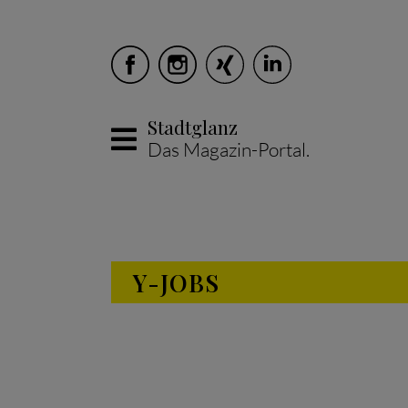
Stadtglanz
Das Magazin-Portal.
Skip to main content
Y-JOBS