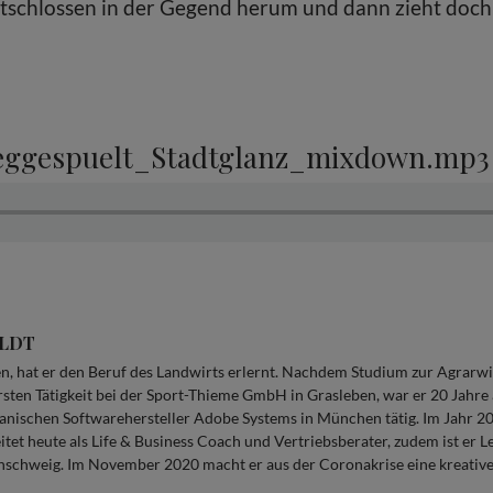
tschlossen in der Gegend herum und dann zieht doc
ggespuelt_Stadtglanz_mixdown.mp3
ILDT
, hat er den Beruf des Landwirts erlernt. Nachdem Studium zur Agrarwis
rsten Tätigkeit bei der Sport-Thieme GmbH in Grasleben, war er 20 Jahre
ischen Softwarehersteller Adobe Systems in München tätig. Im Jahr 2
tet heute als Life & Business Coach und Vertriebsberater, zudem ist er 
nschweig. Im November 2020 macht er aus der Coronakrise eine kreativ