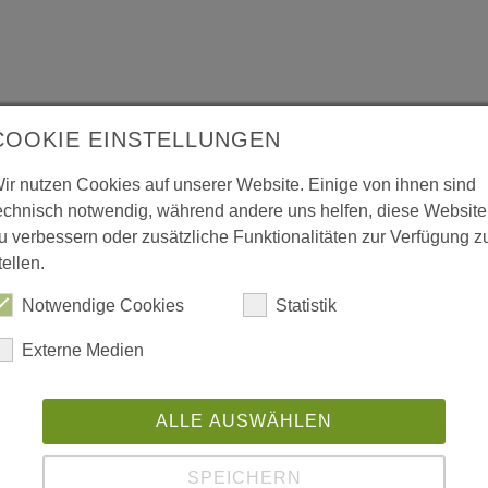
COOKIE EINSTELLUNGEN
Mehr aus dieser Rubrik
ir nutzen Cookies auf unserer Website. Einige von ihnen sind
echnisch notwendig, während andere uns helfen, diese Website
u verbessern oder zusätzliche Funktionalitäten zur Verfügung z
tellen.
Notwendige Cookies
Statistik
Externe Medien
ALLE AUSWÄHLEN
SPEICHERN