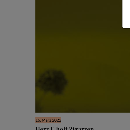
16. März 2022
Herr U holt Zigarren