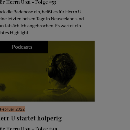
ör Herrn U zu - Folge #53
ck die Badehose ein, heißt es für Herrn U.
ine letzten beisen Tage in Neuseeland sind
n tatsächlich angebrochen. Es wartet ein
chtes Highlight…
Podcasts
 Februar 2022
err U startet holperig
ör Herrn U zu - Folge #49