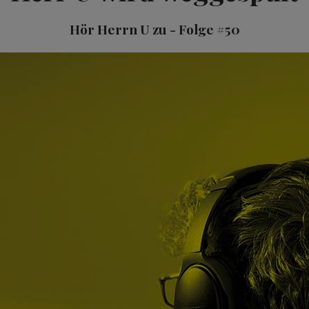
Hör Herrn U zu - Folge #50