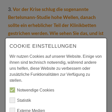
3.
Vor der Krise schlug die sogenannte
Bertelsmann-Studie hohe Wellen, danach
sollte ein erheblicher Teil der Klinikbetten
gestrichen werden. Wie sehen Sie das, und ist
unsere Region diesbezüglich gut aufgestellt?
COOKIE EINSTELLUNGEN
Menzel
: Ich gehe davon aus, dass die
Wir nutzen Cookies auf unserer Website. Einige von
sogenannte Bertelsmann-Studie mit der
ihnen sind technisch notwendig, während andere
Kernaussage, dass die
uns helfen, diese Website zu verbessern oder
zusätzliche Funktionalitäten zur Verfügung zu
Krankenhausversorgung strukturell
stellen.
zentralisiert werden muss und dass viele
Notwendige Cookies
lokal versorgende Krankenhäuser deshalb
umgewandelt werden müssen in andere
Statistik
Versorgungseinrichtungen, wie z. B.
Externe Medien