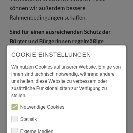
können wir außerdem bessere
Rahmenbedingungen schaffen.
Sind für einen ausreichenden Schutz der
Bürger und Bürgerinnen regelmäßige
Impfungen notwendig?
COOKIE EINSTELLUNGEN
Prof. Brinkmann:
Die aktuelle Impfung
Wir nutzen Cookies auf unserer Website. Einige von
schützt zwar nicht gänzlich vor erneuten
ihnen sind technisch notwendig, während andere
uns helfen, diese Website zu verbessern oder
Infektionen, aber vor einer Ausbreitung des
zusätzliche Funktionalitäten zur Verfügung zu
Virus im Körper und somit vor schweren
stellen.
Erkrankungen, weswegen sie so wichtig ist.
Notwendige Cookies
Vor allem über 70-jährige Personen sollten
Statistik
nicht zu lange zögern, die vierte Impfung mit
dem derzeitigen Impfstoff wahrzunehmen. Es
Externe Medien