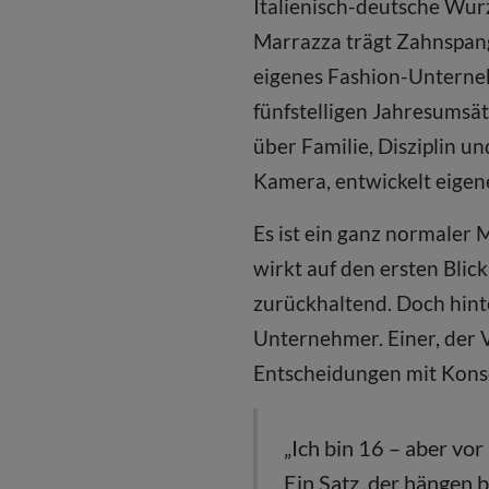
Italienisch-deutsche Wur
Marrazza trägt Zahnspange
eigenes Fashion-Unterneh
fünfstelligen Jahresumsät
über Familie, Disziplin u
Kamera, entwickelt eigene
Es ist ein ganz normaler M
wirkt auf den ersten Blic
zurückhaltend. Doch hinte
Unternehmer. Einer, der V
Entscheidungen mit Kon
„Ich bin 16 – aber vor
Ein Satz, der hängen b