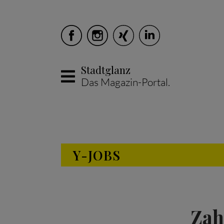
Stadtglanz
Das Magazin-Portal.
Skip to main content
Y-JOBS
Zah