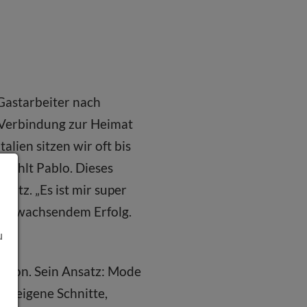
 Gastarbeiter nach
 Verbindung zur Heimat
alien sitzen wir oft bis
erzählt Pablo. Dieses
latz. „Es ist mir super
rotz wachsendem Erfolg.
u
ation. Sein Ansatz: Mode
, eigene Schnitte,