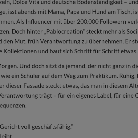
zeln, Dolce Vita und deutsche Bodenständigkeit – und
, isst abends mit Mama, Papa und Hund am Tisch, ist
men. Als Influencer mit über 200.000 Followern ver
zen. Doch hinter „Pablocreation“ steckt mehr als Soc
nd den Mut, früh Verantwortung zu übernehmen. Er ste
 Kollektionen und baut sich Schritt für Schritt etwas 
orgen. Und doch sitzt da jemand, der nicht ganz in die
k wie ein Schüler auf dem Weg zum Praktikum. Ruhig, 
r dieser Fassade steckt etwas, das man in diesem Alter
erantwortung trägt – für ein eigenes Label, für eine
sequenzen.
 Gericht voll geschäftsfähig.“
leibt.