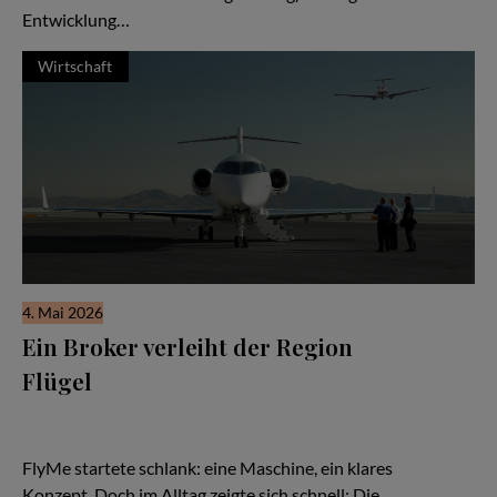
Entwicklung…
Wirtschaft
4. Mai 2026
Ein Broker verleiht der Region
Flügel
Es beginnt wie so viele Geschichten in der Luftfahrt: mit einer
Idee – und einem Flugzeug. Eine TBM, schnell, effizient,
kompromisslos auf Zeitgewinn ausgelegt.
FlyMe startete schlank: eine Maschine, ein klares
Konzept. Doch im Alltag zeigte sich schnell: Die