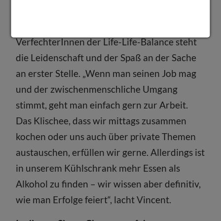
mit einem Ausgleich auszuhalten ist, geht in
keinen der kreativen Köpfe hinein. Als
VerfechterInnen der Life-Life-Balance steht
die Leidenschaft und der Spaß an der Sache
an erster Stelle. „Wenn man seinen Job mag
und der zwischenmenschliche Umgang
stimmt, geht man einfach gern zur Arbeit.
Das Klischee, dass wir mittags zusammen
kochen oder uns auch über private Themen
austauschen, erfüllen wir gerne. Allerdings ist
in unserem Kühlschrank mehr Essen als
Alkohol zu finden – wir wissen aber definitiv,
wie man Erfolge feiert“, lacht Vincent.