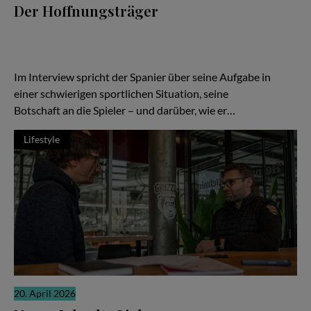
Der Hoffnungsträger
Wenn die Ergebnisse nicht stimmen, richtet sich der Blick schnell
auf den Trainer. Ein Wechsel soll neue Ideen bringen, neue
Energie, neue Hoffnung. In Braunschweig ist Ramón Díaz bei den
Basketball Löwen genau in dieser Rolle angekommen.
Im Interview spricht der Spanier über seine Aufgabe in
einer schwierigen sportlichen Situation, seine
Botschaft an die Spieler – und darüber, wie er…
Lifestyle
20. April 2026