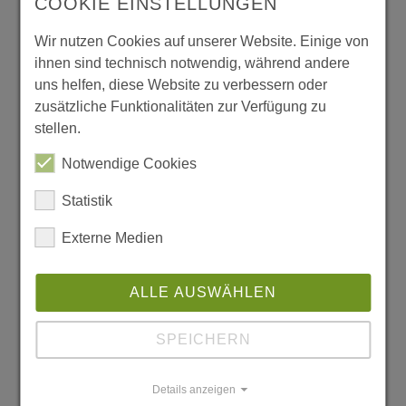
COOKIE EINSTELLUNGEN
dass ich es schaffe. Dieser Schein hängt heute
Wir nutzen Cookies auf unserer Website. Einige von
noch an meiner Wand.
ihnen sind technisch notwendig, während andere
uns helfen, diese Website zu verbessern oder
Menschen, die an ihn glauben und den Weg
zusätzliche Funktionalitäten zur Verfügung zu
gemeinsam gehen, sind für Axel ein wichtiger
stellen.
Teil seines Lebens. Für ihn ist Heimat ein
Notwendige Cookies
Gefühl.
Statistik
Ich hätte das alles nicht ohne meine
Externe Medien
persönlichen Rückzugsorte, meine
Weggefährten und Freunde geschafft.
ALLE AUSWÄHLEN
Menschen brauchen Zuspruch und ehrliche
SPEICHERN
Kritik, beides haben mir diese Personen
immer gegeben. Für mich hängt mit Heimat
Details anzeigen
außerdem auch eine soziale Verantwortung