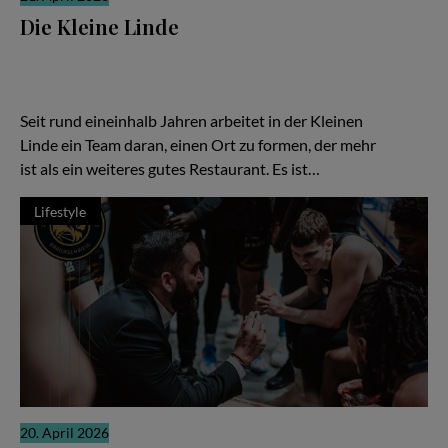
Die Kleine Linde
Es gibt Restaurants, die laut sind. Und es gibt solche, die sich
ihre Relevanz erarbeiten, leise, konzentriert, fast stoisch. „Die
Kleine Linde“ in Braunschweig gehört zweifellos zur zweiten
Kategorie – und gerade darin liegt ihre besondere Kraft.
Seit rund eineinhalb Jahren arbeitet in der Kleinen
Linde ein Team daran, einen Ort zu formen, der mehr
ist als ein weiteres gutes Restaurant. Es ist…
Lifestyle
20. April 2026