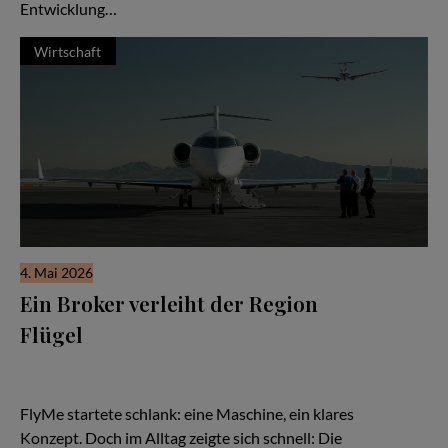
Entwicklung…
Wirtschaft
4. Mai 2026
Ein Broker verleiht der Region
Flügel
Es beginnt wie so viele Geschichten in der Luftfahrt: mit einer
Idee – und einem Flugzeug. Eine TBM, schnell, effizient,
kompromisslos auf Zeitgewinn ausgelegt.
FlyMe startete schlank: eine Maschine, ein klares
Konzept. Doch im Alltag zeigte sich schnell: Die