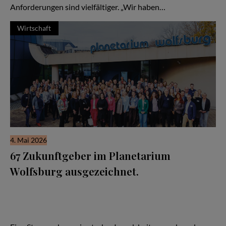
Anforderungen sind vielfältiger. „Wir haben…
Wirtschaft
4. Mai 2026
67 Zukunftgeber im Planetarium
Wolfsburg ausgezeichnet.
Im Planetarium Wolfsburg wurden herausragende Unternehmen
aus der Region für ihre besondere Arbeitgeberqualität
ausgezeichnet. Die diesjährige Zukunftgeber-Siegelfeier des
Arbeitgeberverband Region Braunschweig e. V. machte deutlich:
Zukunft entsteht dort, wo Menschen gerne arbeiten.