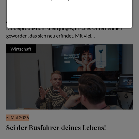
Seit drei Jahrzehnten steht der Name Kurth für Qualität,
Handwerk und Verlässlichkeit — doch in den letzten Jahren hat
sich vieles verändert:
Aus einem etablierten Lohnbetrieb für die industrielle
Möbelproduktion ist ein junges, frisches Unternehmen
geworden, das sich neu erfindet. Mit viel…
Wirtschaft
5. Mai 2026
Sei der Busfahrer deines Lebens!
Familiensache Unternehmertum