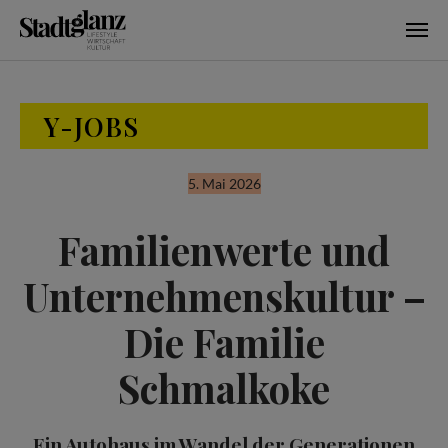
Skip to main content
Y-JOBS
5. Mai 2026
Familienwerte und
Unternehmenskultur –
Die Familie
Schmalkoke
Ein Autohaus im Wandel der Generationen