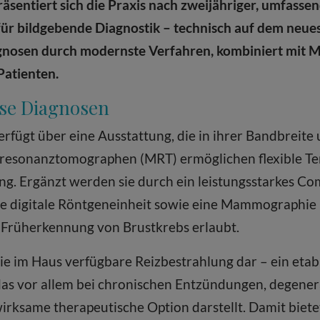
sentiert sich die Praxis nach zweijähriger, umfassen
r bildgebende Diagnostik – technisch auf dem neues
agnosen durch modernste Verfahren, kombiniert mit M
Patienten.
ise Diagnosen
rfügt über eine Ausstattung, die in ihrer Bandbreite
etresonanztomographen (MRT) ermöglichen flexible 
g. Ergänzt werden sie durch ein leistungsstarkes C
e digitale Röntgeneinheit sowie eine Mammographie 
e Früherkennung von Brustkrebs erlaubt.
die im Haus verfügbare Reizbestrahlung dar – ein etabl
das vor allem bei chronischen Entzündungen, degene
rksame therapeutische Option darstellt. Damit biet