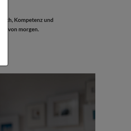
ghtech, Kompetenz und
izin von morgen.