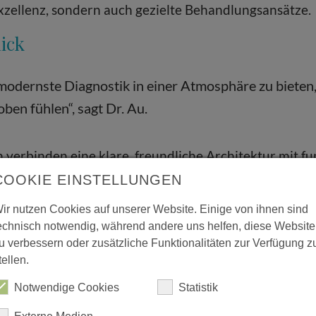
Exzellenz, sondern auch gezielte Behandlungsansätze.
ick
e modernste Diagnostik in einer Atmosphäre zu bieten, 
en fühlen“, sagt Dr. Au.
verbinden eine klare, freundliche Architektur mit fu
innen und Patienten von kurzen Wegen, angenehmen W
COOKIE EINSTELLUNGEN
ir nutzen Cookies auf unserer Website. Einige von ihnen sind
echnisch notwendig, während andere uns helfen, diese Website
burg und die Region
u verbessern oder zusätzliche Funktionalitäten zur Verfügung z
ernisierung ist das Diagnostikzentrum Wolfsburg nich
tellen.
amte Region ein wichtiger Partner in der modernen M
Notwendige Cookies
Statistik
zise, schnell verfügbare Befunde setzen – Patientinn