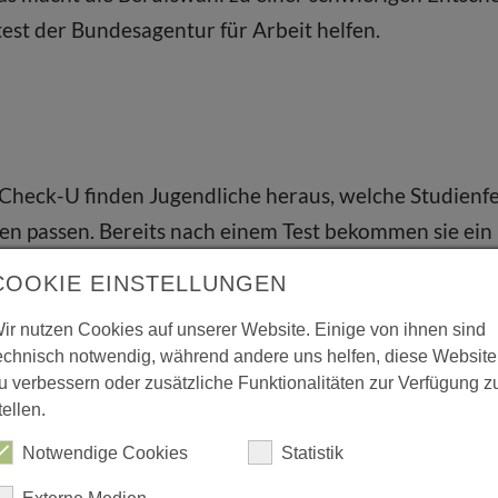
est der Bundesagentur für Arbeit helfen.
heck-U finden Jugendliche heraus, welche Studienf
en passen. Bereits nach einem Test bekommen sie ein 
tiger dann der Vorschlag. Insgesamt gibt es vier Tes
COOKIE EINSTELLUNGEN
:
ir nutzen Cookies auf unserer Website. Einige von ihnen sind
 Fragen auf der Suche nach dem passenden Beruf laute
echnisch notwendig, während andere uns helfen, diese Website
u verbessern oder zusätzliche Funktionalitäten zur Verfügung z
Stärken? Dazu gehört unter anderem auch, wie sicher
tellen.
ematischen und räumlichen Fragestellungen umgehe
Notwendige Cookies
Statistik
 handwerkliche Geschick ausgeprägt sind.
nzen-Test: