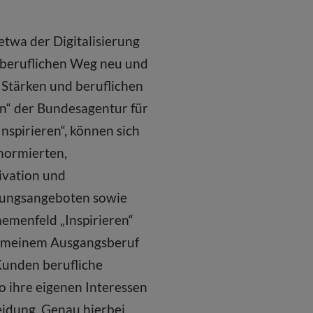
twa der Digitalisierung
n beruflichen Weg neu und
 Stärken und beruflichen
n“ der Bundesagentur für
Inspirieren“, können sich
normierten,
tivation und
dungs­angeboten sowie
emenfeld „Inspirieren“
t meinem Ausgangsberuf
Kunden berufliche
wo ihre eigenen Interessen
eidung. Genau hierbei