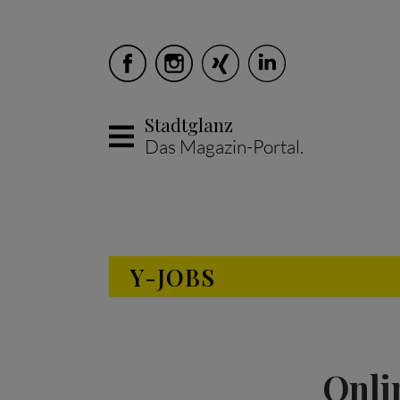
Stadtglanz
Das Magazin-Portal.
Skip to main content
Y-JOBS
Onli