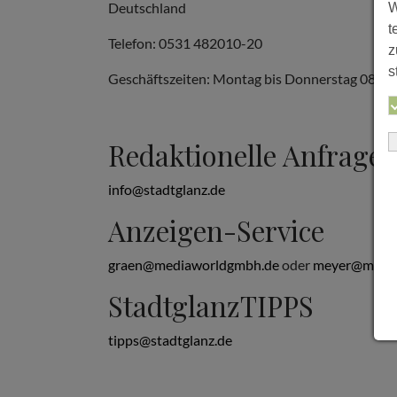
Deutschland
W
t
Telefon: 0531 482010-20
z
s
Geschäftszeiten: Montag bis Donnerstag 08:00 b
Redaktionelle Anfrage
info@stadtglanz.de
Anzeigen-Service
graen@mediaworldgmbh.de
oder
meyer@media
StadtglanzTIPPS
tipps@stadtglanz.de