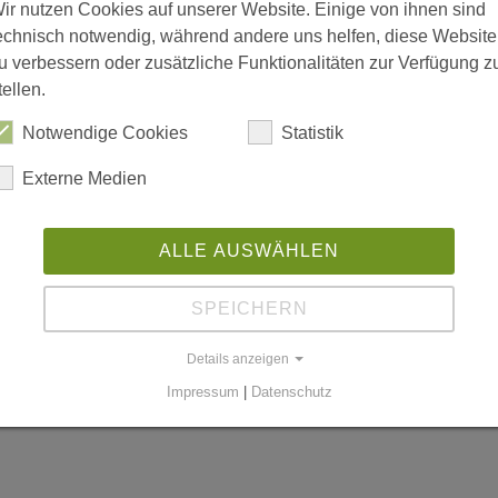
ir nutzen Cookies auf unserer Website. Einige von ihnen sind
echnisch notwendig, während andere uns helfen, diese Website
u verbessern oder zusätzliche Funktionalitäten zur Verfügung z
tellen.
is 18:00; Freitag 08:00 bis 15:00
Notwendige Cookies
Statistik
Externe Medien
n
ALLE AUSWÄHLEN
SPEICHERN
worldgmbh.de
Details anzeigen
Impressum
|
Datenschutz