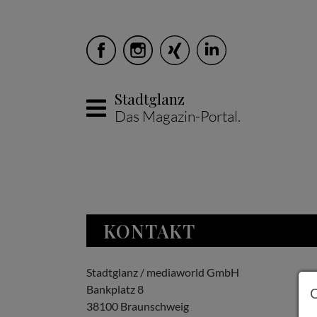
Stadtglanz
Das Magazin-Portal.
Skip to main content
KONTAKT
Stadtglanz / mediaworld GmbH
Bankplatz 8
38100 Braunschweig