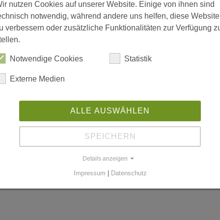
ir nutzen Cookies auf unserer Website. Einige von ihnen sind
echnisch notwendig, während andere uns helfen, diese Website
u verbessern oder zusätzliche Funktionalitäten zur Verfügung z
tellen.
is 18:00; Freitag 08:00 bis 15:00
Notwendige Cookies
Statistik
Externe Medien
n
ALLE AUSWÄHLEN
SPEICHERN
worldgmbh.de
Details anzeigen
Impressum
|
Datenschutz