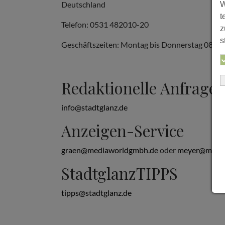
Deutschland
W
t
Telefon: 0531 482010-20
z
s
Geschäftszeiten: Montag bis Donnerstag 08:00 b
Redaktionelle Anfrage
info@stadtglanz.de
Anzeigen-Service
graen@mediaworldgmbh.de
oder
meyer@media
StadtglanzTIPPS
tipps@stadtglanz.de