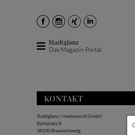
Stadtglanz
Das Magazin-Portal.
Skip to main content
KONTAKT
Stadtglanz / mediaworld GmbH
Bankplatz 8
38100 Braunschweig