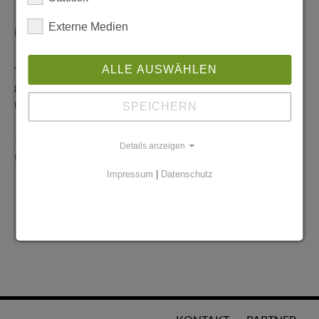
Redaktionelle Anfragen
Externe Medien
info@stadtglanz.de
Anzeigen-Service
ALLE AUSWÄHLEN
graen@mediaworldgmbh.de
oder
meyer@mediaworldgmbh.de
SPEICHERN
StadtglanzTIPPS
Details anzeigen
tipps@stadtglanz.de
Impressum
|
Datenschutz