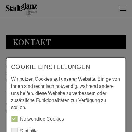
Skip to main content
KONTAKT
Stadtglanz / mediaworld GmbH
Bankplatz 8
COOKIE EINSTELLUNGEN
38100 Braunschweig
Wir nutzen Cookies auf unserer Website. Einige von
Deutschland
ihnen sind technisch notwendig, während andere
Telefon: 0531 482010-20
uns helfen, diese Website zu verbessern oder
zusätzliche Funktionalitäten zur Verfügung zu
Geschäftszeiten: Montag bis Donnerstag 08:00 bis 18:00;
stellen.
Freitag 08:00 bis 15:00
Notwendige Cookies
Statistik