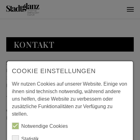
Skip to main content
KONTAKT
Stadtglanz / mediaworld GmbH
Bankplatz 8
COOKIE EINSTELLUNGEN
38100 Braunschweig
Wir nutzen Cookies auf unserer Website. Einige von
Deutschland
ihnen sind technisch notwendig, während andere
Telefon: 0531 482010-20
uns helfen, diese Website zu verbessern oder
zusätzliche Funktionalitäten zur Verfügung zu
Geschäftszeiten: Montag bis Donnerstag 08:00 bis 18:00;
stellen.
Freitag 08:00 bis 15:00
Notwendige Cookies
Statistik