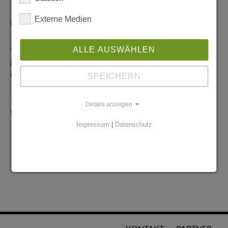
Redaktionelle Anfragen
Externe Medien
info@stadtglanz.de
Anzeigen-Service
ALLE AUSWÄHLEN
graen@mediaworldgmbh.de
oder
meyer@mediaworldgmbh.de
SPEICHERN
StadtglanzTIPPS
Details anzeigen
tipps@stadtglanz.de
Impressum
|
Datenschutz