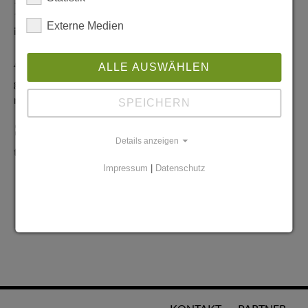
Redaktionelle Anfragen
Externe Medien
info@stadtglanz.de
Anzeigen-Service
ALLE AUSWÄHLEN
graen@mediaworldgmbh.de
oder
meyer@mediaworldgmbh.de
SPEICHERN
StadtglanzTIPPS
Details anzeigen
tipps@stadtglanz.de
Impressum
|
Datenschutz