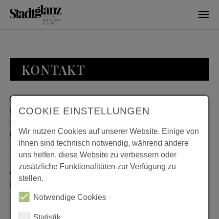
Skip to main content
KONTAKT
Stadtglanz / mediaworld GmbH
Bankplatz 8
COOKIE EINSTELLUNGEN
38100 Braunschweig
Wir nutzen Cookies auf unserer Website. Einige von
Deutschland
ihnen sind technisch notwendig, während andere
Telefon: 0531 482010-20
uns helfen, diese Website zu verbessern oder
zusätzliche Funktionalitäten zur Verfügung zu
Geschäftszeiten: Montag bis Donnerstag 08:00 bis 18:00;
stellen.
Freitag 08:00 bis 15:00
Notwendige Cookies
Statistik