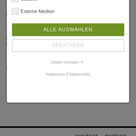
Redaktionelle Anfragen
Externe Medien
info@stadtglanz.de
Anzeigen-Service
ALLE AUSWÄHLEN
graen@mediaworldgmbh.de
oder
meyer@mediaworldgmbh.de
SPEICHERN
StadtglanzTIPPS
Details anzeigen
tipps@stadtglanz.de
Impressum
|
Datenschutz