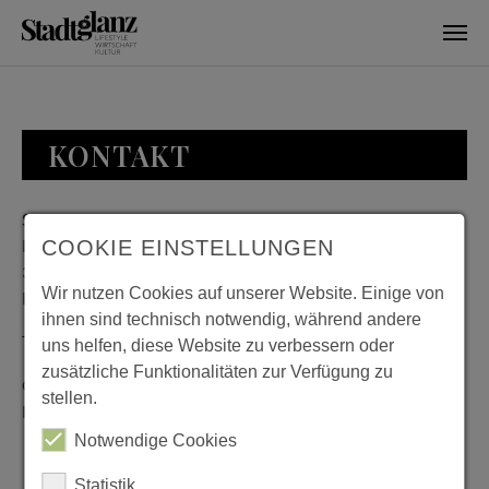
Skip to main content
KONTAKT
Stadtglanz / mediaworld GmbH
Bankplatz 8
COOKIE EINSTELLUNGEN
38100 Braunschweig
Wir nutzen Cookies auf unserer Website. Einige von
Deutschland
ihnen sind technisch notwendig, während andere
Telefon: 0531 482010-20
uns helfen, diese Website zu verbessern oder
zusätzliche Funktionalitäten zur Verfügung zu
Geschäftszeiten: Montag bis Donnerstag 08:00 bis 18:00;
stellen.
Freitag 08:00 bis 15:00
Notwendige Cookies
Statistik