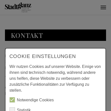
Skip to main content
KONTAKT
Stadtglanz / mediaworld GmbH
Bankplatz 8
COOKIE EINSTELLUNGEN
38100 Braunschweig
Wir nutzen Cookies auf unserer Website. Einige von
Deutschland
ihnen sind technisch notwendig, während andere
Telefon: 0531 482010-20
uns helfen, diese Website zu verbessern oder
zusätzliche Funktionalitäten zur Verfügung zu
Geschäftszeiten: Montag bis Donnerstag 08:00 bis 18:00;
stellen.
Freitag 08:00 bis 15:00
Notwendige Cookies
Statistik