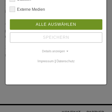
Redaktionelle Anfragen
Externe Medien
info@stadtglanz.de
Anzeigen-Service
ALLE AUSWÄHLEN
graen@mediaworldgmbh.de
oder
meyer@mediaworldgmbh.de
SPEICHERN
StadtglanzTIPPS
Details anzeigen
tipps@stadtglanz.de
Impressum
|
Datenschutz