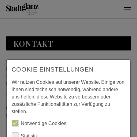
Skip to main content
KONTAKT
Stadtglanz / mediaworld GmbH
Bankplatz 8
COOKIE EINSTELLUNGEN
38100 Braunschweig
Wir nutzen Cookies auf unserer Website. Einige von
Deutschland
ihnen sind technisch notwendig, während andere
Telefon: 0531 482010-20
uns helfen, diese Website zu verbessern oder
zusätzliche Funktionalitäten zur Verfügung zu
Geschäftszeiten: Montag bis Donnerstag 08:00 bis 18:00;
stellen.
Freitag 08:00 bis 15:00
Notwendige Cookies
Statistik