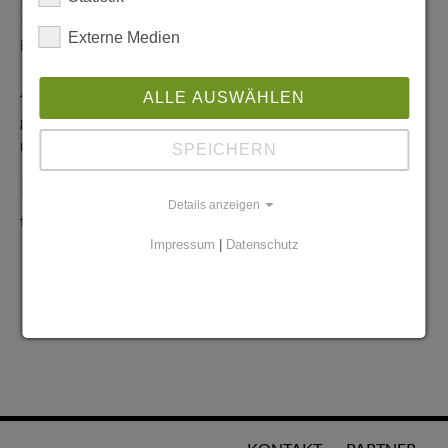
Redaktionelle Anfragen
Externe Medien
info@stadtglanz.de
Anzeigen-Service
ALLE AUSWÄHLEN
graen@mediaworldgmbh.de
oder
meyer@mediaworldgmbh.de
SPEICHERN
StadtglanzTIPPS
Details anzeigen
tipps@stadtglanz.de
Impressum
|
Datenschutz