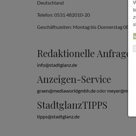
Deutschland
W
t
Telefon: 0531 482010-20
z
s
Geschäftszeiten: Montag bis Donnerstag 08:00 b
Redaktionelle Anfrage
info@stadtglanz.de
Anzeigen-Service
graen@mediaworldgmbh.de
oder
meyer@media
StadtglanzTIPPS
tipps@stadtglanz.de