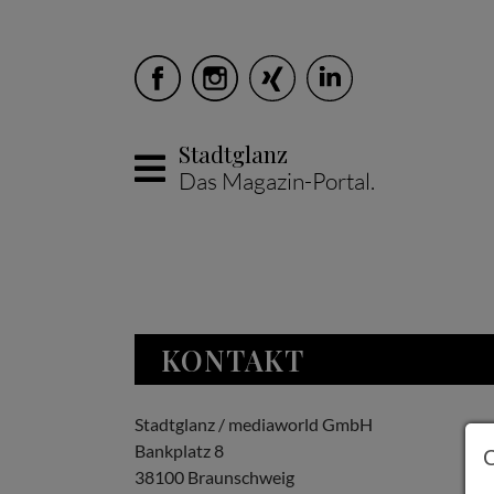
Stadtglanz
Das Magazin-Portal.
Skip to main content
KONTAKT
Stadtglanz / mediaworld GmbH
Bankplatz 8
38100 Braunschweig