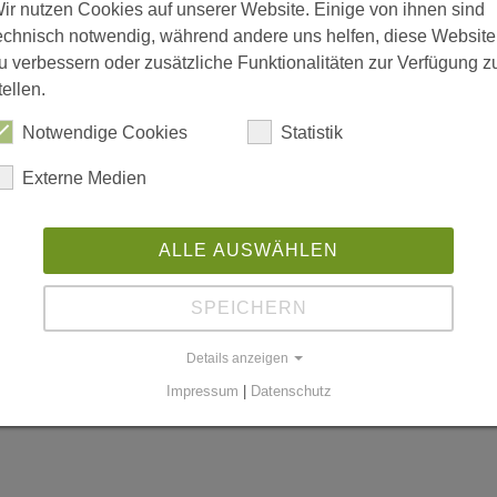
ir nutzen Cookies auf unserer Website. Einige von ihnen sind
echnisch notwendig, während andere uns helfen, diese Website
u verbessern oder zusätzliche Funktionalitäten zur Verfügung z
tellen.
is 18:00; Freitag 08:00 bis 15:00
Notwendige Cookies
Statistik
Externe Medien
n
ALLE AUSWÄHLEN
SPEICHERN
worldgmbh.de
Details anzeigen
Impressum
|
Datenschutz