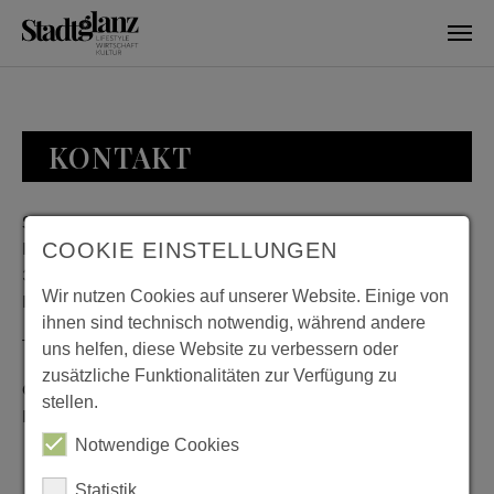
Skip to main content
KONTAKT
Stadtglanz / mediaworld GmbH
Bankplatz 8
COOKIE EINSTELLUNGEN
38100 Braunschweig
Wir nutzen Cookies auf unserer Website. Einige von
Deutschland
ihnen sind technisch notwendig, während andere
Telefon: 0531 482010-20
uns helfen, diese Website zu verbessern oder
zusätzliche Funktionalitäten zur Verfügung zu
Geschäftszeiten: Montag bis Donnerstag 08:00 bis 18:00;
stellen.
Freitag 08:00 bis 15:00
Notwendige Cookies
Statistik