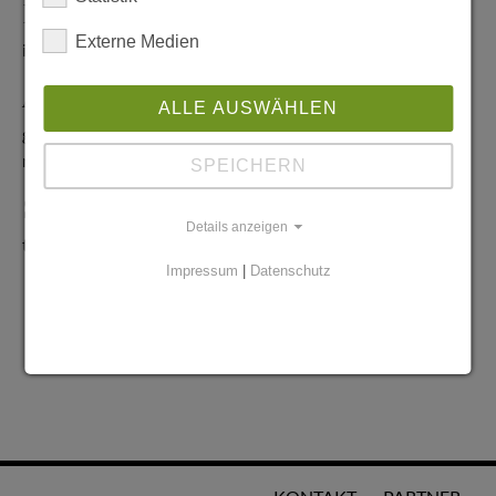
Redaktionelle Anfragen
Externe Medien
info@stadtglanz.de
Anzeigen-Service
ALLE AUSWÄHLEN
graen@mediaworldgmbh.de
oder
meyer@mediaworldgmbh.de
SPEICHERN
StadtglanzTIPPS
Details anzeigen
tipps@stadtglanz.de
Impressum
|
Datenschutz