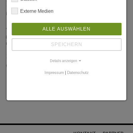
Redaktionelle Anfragen
Externe Medien
info@stadtglanz.de
Anzeigen-Service
ALLE AUSWÄHLEN
graen@mediaworldgmbh.de
oder
meyer@mediaworldgmbh.de
SPEICHERN
StadtglanzTIPPS
Details anzeigen
tipps@stadtglanz.de
Impressum
|
Datenschutz