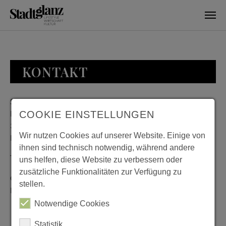
Skip to main content
KONTAKT
Stadtglanz / mediaworld GmbH
Bankplatz 8
COOKIE EINSTELLUNGEN
38100 Braunschweig
Wir nutzen Cookies auf unserer Website. Einige von
Deutschland
ihnen sind technisch notwendig, während andere
Telefon: 0531 482010-20
uns helfen, diese Website zu verbessern oder
zusätzliche Funktionalitäten zur Verfügung zu
Geschäftszeiten: Montag bis Donnerstag 08:00 bis 18:00;
stellen.
Freitag 08:00 bis 15:00
Notwendige Cookies
Statistik