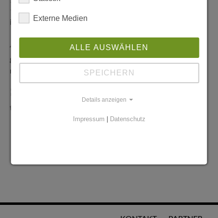
Redaktionelle Anfragen
Externe Medien
info@stadtglanz.de
Anzeigen-Service
ALLE AUSWÄHLEN
graen@mediaworldgmbh.de
oder
meyer@mediaworldgmbh.de
SPEICHERN
StadtglanzTIPPS
Details anzeigen
tipps@stadtglanz.de
Impressum
|
Datenschutz