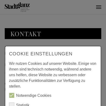
Skip to main content
KONTAKT
Stadtglanz / mediaworld GmbH
Bankplatz 8
COOKIE EINSTELLUNGEN
38100 Braunschweig
Wir nutzen Cookies auf unserer Website. Einige von
Deutschland
ihnen sind technisch notwendig, während andere
Telefon: 0531 482010-20
uns helfen, diese Website zu verbessern oder
zusätzliche Funktionalitäten zur Verfügung zu
Geschäftszeiten: Montag bis Donnerstag 08:00 bis 18:00;
stellen.
Freitag 08:00 bis 15:00
Notwendige Cookies
Statistik