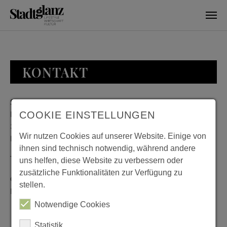
Skip to main content
KONTAKT
Stadtglanz / mediaworld GmbH
Bankplatz 8
COOKIE EINSTELLUNGEN
38100 Braunschweig
Wir nutzen Cookies auf unserer Website. Einige von
Deutschland
ihnen sind technisch notwendig, während andere
Telefon: 0531 482010-20
uns helfen, diese Website zu verbessern oder
zusätzliche Funktionalitäten zur Verfügung zu
Geschäftszeiten: Montag bis Donnerstag 08:00 bis 18:00;
stellen.
Freitag 08:00 bis 15:00
Notwendige Cookies
Statistik