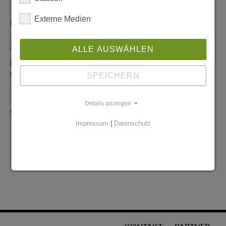
Redaktionelle Anfragen
Externe Medien
info@stadtglanz.de
Anzeigen-Service
ALLE AUSWÄHLEN
graen@mediaworldgmbh.de
oder
meyer@mediaworldgmbh.de
SPEICHERN
StadtglanzTIPPS
Details anzeigen
tipps@stadtglanz.de
Impressum
|
Datenschutz