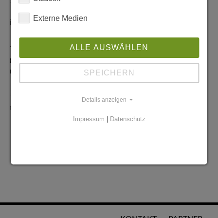
Redaktionelle Anfragen
Externe Medien
info@stadtglanz.de
Anzeigen-Service
ALLE AUSWÄHLEN
graen@mediaworldgmbh.de
oder
meyer@mediaworldgmbh.de
SPEICHERN
StadtglanzTIPPS
Details anzeigen
tipps@stadtglanz.de
Impressum
|
Datenschutz