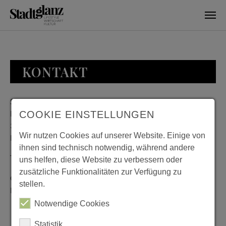
Skip to main content
KONTAKT
Stadtglanz / mediaworld GmbH
Bankplatz 8
COOKIE EINSTELLUNGEN
38100 Braunschweig
Wir nutzen Cookies auf unserer Website. Einige von
Deutschland
ihnen sind technisch notwendig, während andere
Telefon: 0531 482010-20
uns helfen, diese Website zu verbessern oder
zusätzliche Funktionalitäten zur Verfügung zu
Geschäftszeiten: Montag bis Donnerstag 08:00 bis 18:00;
stellen.
Freitag 08:00 bis 15:00
Notwendige Cookies
Statistik