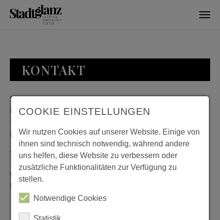
Skip to main content
KONTAKT
Stadtglanz / mediaworld GmbH
Bankplatz 8
COOKIE EINSTELLUNGEN
38100 Braunschweig
Wir nutzen Cookies auf unserer Website. Einige von
Deutschland
ihnen sind technisch notwendig, während andere
Telefon: 0531 482010-20
uns helfen, diese Website zu verbessern oder
zusätzliche Funktionalitäten zur Verfügung zu
Geschäftszeiten: Montag bis Donnerstag 08:00 bis 18:00;
stellen.
Freitag 08:00 bis 15:00
Notwendige Cookies
Statistik