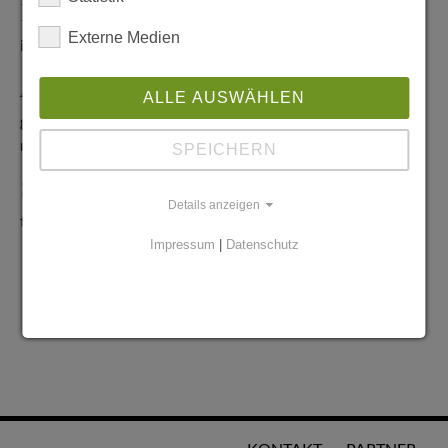
Redaktionelle Anfragen
Externe Medien
info@stadtglanz.de
Anzeigen-Service
ALLE AUSWÄHLEN
graen@mediaworldgmbh.de
oder
meyer@mediaworldgmbh.de
SPEICHERN
StadtglanzTIPPS
Details anzeigen
tipps@stadtglanz.de
Impressum
|
Datenschutz