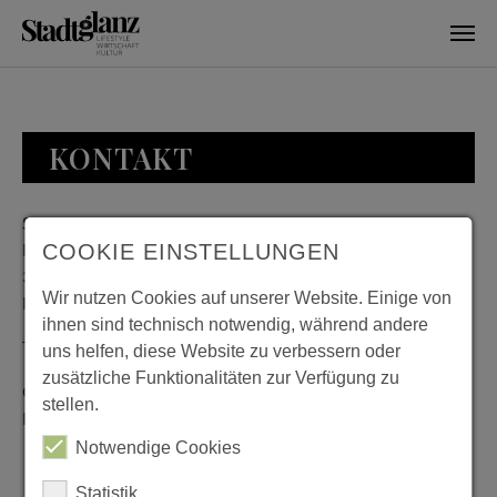
Skip to main content
KONTAKT
Stadtglanz / mediaworld GmbH
Bankplatz 8
COOKIE EINSTELLUNGEN
38100 Braunschweig
Wir nutzen Cookies auf unserer Website. Einige von
Deutschland
ihnen sind technisch notwendig, während andere
Telefon: 0531 482010-20
uns helfen, diese Website zu verbessern oder
zusätzliche Funktionalitäten zur Verfügung zu
Geschäftszeiten: Montag bis Donnerstag 08:00 bis 18:00;
stellen.
Freitag 08:00 bis 15:00
Notwendige Cookies
Statistik