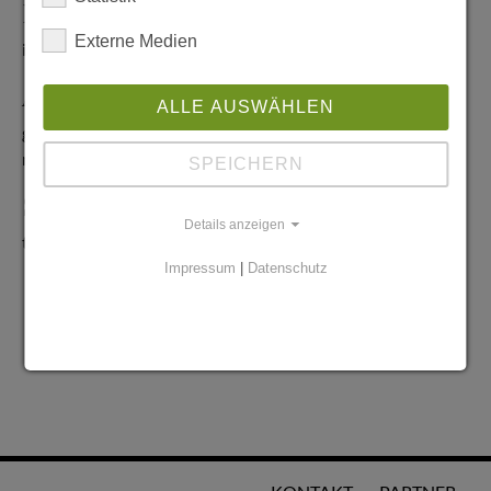
Redaktionelle Anfragen
Externe Medien
info@stadtglanz.de
Anzeigen-Service
ALLE AUSWÄHLEN
graen@mediaworldgmbh.de
oder
meyer@mediaworldgmbh.de
SPEICHERN
StadtglanzTIPPS
Details anzeigen
tipps@stadtglanz.de
Impressum
|
Datenschutz