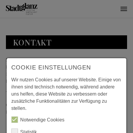
Skip to main content
KONTAKT
Stadtglanz / mediaworld GmbH
Bankplatz 8
COOKIE EINSTELLUNGEN
38100 Braunschweig
Wir nutzen Cookies auf unserer Website. Einige von
Deutschland
ihnen sind technisch notwendig, während andere
Telefon: 0531 482010-20
uns helfen, diese Website zu verbessern oder
zusätzliche Funktionalitäten zur Verfügung zu
Geschäftszeiten: Montag bis Donnerstag 08:00 bis 18:00;
stellen.
Freitag 08:00 bis 15:00
Notwendige Cookies
Statistik