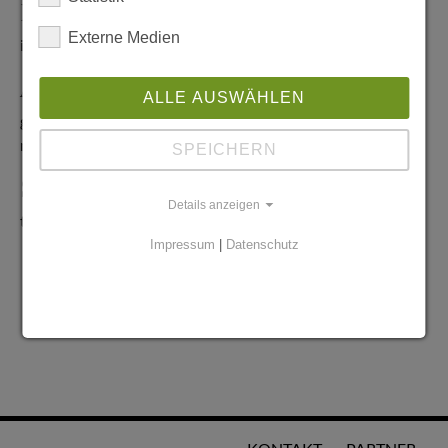
Redaktionelle Anfragen
Externe Medien
info@stadtglanz.de
Anzeigen-Service
ALLE AUSWÄHLEN
graen@mediaworldgmbh.de
oder
meyer@mediaworldgmbh.de
SPEICHERN
StadtglanzTIPPS
Details anzeigen
tipps@stadtglanz.de
Impressum
|
Datenschutz