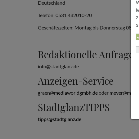
Deutschland
W
t
Telefon: 0531 482010-20
z
s
Geschäftszeiten: Montag bis Donnerstag 08:00 b
Redaktionelle Anfrage
info@stadtglanz.de
Anzeigen-Service
graen@mediaworldgmbh.de
oder
meyer@media
StadtglanzTIPPS
tipps@stadtglanz.de