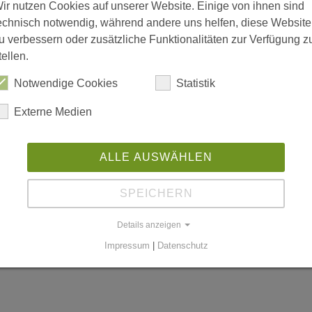
ir nutzen Cookies auf unserer Website. Einige von ihnen sind
echnisch notwendig, während andere uns helfen, diese Website
u verbessern oder zusätzliche Funktionalitäten zur Verfügung z
tellen.
is 18:00; Freitag 08:00 bis 15:00
Notwendige Cookies
Statistik
Externe Medien
n
ALLE AUSWÄHLEN
SPEICHERN
worldgmbh.de
Details anzeigen
Impressum
|
Datenschutz