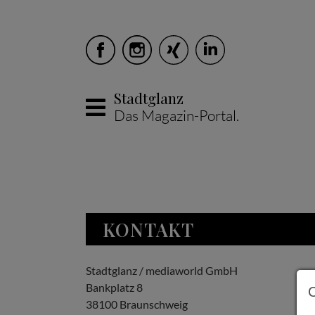
Stadtglanz
Das Magazin-Portal.
Skip to main content
KONTAKT
Stadtglanz / mediaworld GmbH
Bankplatz 8
38100 Braunschweig