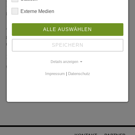
Redaktionelle Anfragen
Externe Medien
info@stadtglanz.de
Anzeigen-Service
ALLE AUSWÄHLEN
graen@mediaworldgmbh.de
oder
meyer@mediaworldgmbh.de
SPEICHERN
StadtglanzTIPPS
Details anzeigen
tipps@stadtglanz.de
Impressum
|
Datenschutz