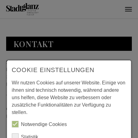
Skip to main content
KONTAKT
Stadtglanz / mediaworld GmbH
Bankplatz 8
COOKIE EINSTELLUNGEN
38100 Braunschweig
Wir nutzen Cookies auf unserer Website. Einige von
Deutschland
ihnen sind technisch notwendig, während andere
Telefon: 0531 482010-20
uns helfen, diese Website zu verbessern oder
zusätzliche Funktionalitäten zur Verfügung zu
Geschäftszeiten: Montag bis Donnerstag 08:00 bis 18:00;
stellen.
Freitag 08:00 bis 15:00
Notwendige Cookies
Statistik