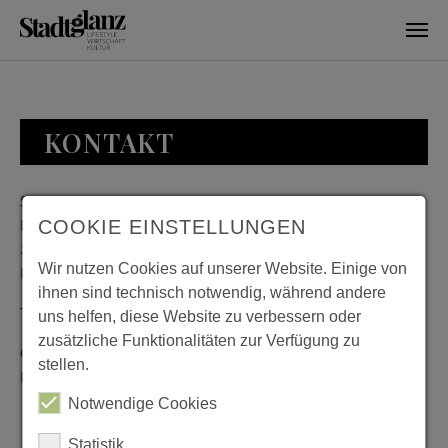
Skip to main content
KONTAKT
Stadtglanz / mediaworld GmbH
Bankplatz 8
COOKIE EINSTELLUNGEN
38100 Braunschweig
Wir nutzen Cookies auf unserer Website. Einige von
Deutschland
ihnen sind technisch notwendig, während andere
Telefon: 0531 482010-20
uns helfen, diese Website zu verbessern oder
zusätzliche Funktionalitäten zur Verfügung zu
Geschäftszeiten: Montag bis Donnerstag 08:00 bis 18:00;
stellen.
Freitag 08:00 bis 15:00
Notwendige Cookies
Statistik