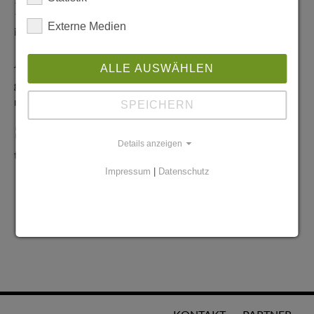
Redaktionelle Anfragen
Externe Medien
info@stadtglanz.de
Anzeigen-Service
ALLE AUSWÄHLEN
graen@mediaworldgmbh.de
oder
meyer@mediaworldgmbh.de
SPEICHERN
StadtglanzTIPPS
Details anzeigen
tipps@stadtglanz.de
Impressum
|
Datenschutz