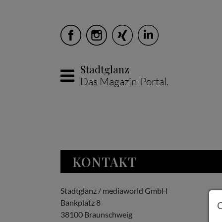
Stadtglanz
Das Magazin-Portal.
Skip to main content
KONTAKT
Stadtglanz / mediaworld GmbH
Bankplatz 8
38100 Braunschweig