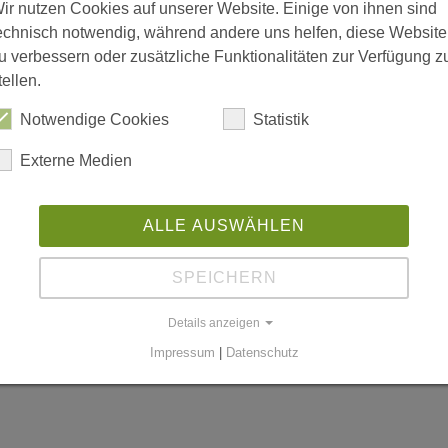
ir nutzen Cookies auf unserer Website. Einige von ihnen sind
echnisch notwendig, während andere uns helfen, diese Website
u verbessern oder zusätzliche Funktionalitäten zur Verfügung z
tellen.
is 18:00; Freitag 08:00 bis 15:00
Notwendige Cookies
Statistik
Externe Medien
n
ALLE AUSWÄHLEN
SPEICHERN
worldgmbh.de
Details anzeigen
Impressum
|
Datenschutz