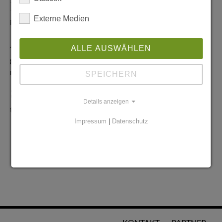
Redaktionelle Anfragen
Externe Medien
info@stadtglanz.de
Anzeigen-Service
ALLE AUSWÄHLEN
graen@mediaworldgmbh.de
oder
meyer@mediaworldgmbh.de
SPEICHERN
StadtglanzTIPPS
Details anzeigen
tipps@stadtglanz.de
Impressum
|
Datenschutz