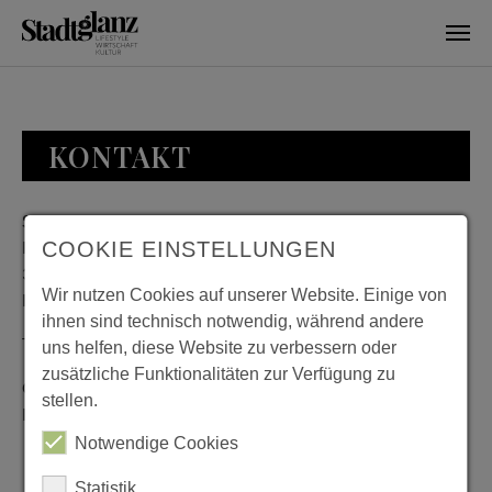
Skip to main content
KONTAKT
Stadtglanz / mediaworld GmbH
Bankplatz 8
COOKIE EINSTELLUNGEN
38100 Braunschweig
Wir nutzen Cookies auf unserer Website. Einige von
Deutschland
ihnen sind technisch notwendig, während andere
Telefon: 0531 482010-20
uns helfen, diese Website zu verbessern oder
zusätzliche Funktionalitäten zur Verfügung zu
Geschäftszeiten: Montag bis Donnerstag 08:00 bis 18:00;
stellen.
Freitag 08:00 bis 15:00
Notwendige Cookies
Statistik