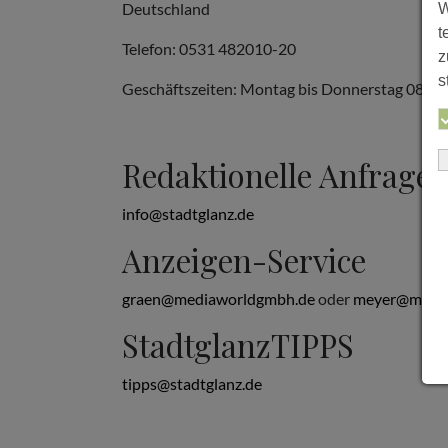
Deutschland
W
t
Telefon: 0531 482010-20
z
s
Geschäftszeiten: Montag bis Donnerstag 08:00 b
Redaktionelle Anfrage
info@stadtglanz.de
Anzeigen-Service
graen@mediaworldgmbh.de
oder
meyer@media
StadtglanzTIPPS
tipps@stadtglanz.de