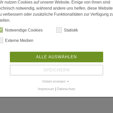
ir nutzen Cookies auf unserer Website. Einige von ihnen sind
echnisch notwendig, während andere uns helfen, diese Website
u verbessern oder zusätzliche Funktionalitäten zur Verfügung z
tellen.
is 18:00; Freitag 08:00 bis 15:00
Notwendige Cookies
Statistik
Externe Medien
n
ALLE AUSWÄHLEN
SPEICHERN
worldgmbh.de
Details anzeigen
Impressum
|
Datenschutz