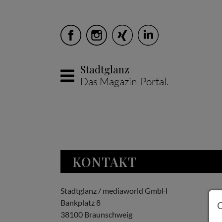
Stadtglanz
Das Magazin-Portal.
Skip to main content
KONTAKT
Stadtglanz / mediaworld GmbH
Bankplatz 8
38100 Braunschweig