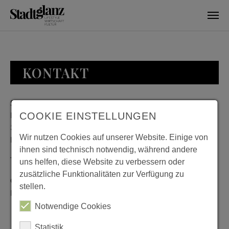
Skip to main content
KONTAKT
Stadtglanz / mediaworld GmbH
Bankplatz 8
COOKIE EINSTELLUNGEN
38100 Braunschweig
Wir nutzen Cookies auf unserer Website. Einige von
Deutschland
ihnen sind technisch notwendig, während andere
Telefon: 0531 482010-20
uns helfen, diese Website zu verbessern oder
zusätzliche Funktionalitäten zur Verfügung zu
Geschäftszeiten: Montag bis Donnerstag 08:00 bis 18:00;
stellen.
Freitag 08:00 bis 15:00
Notwendige Cookies
Statistik