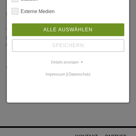
Redaktionelle Anfragen
Externe Medien
info@stadtglanz.de
Anzeigen-Service
ALLE AUSWÄHLEN
graen@mediaworldgmbh.de
oder
meyer@mediaworldgmbh.de
SPEICHERN
StadtglanzTIPPS
Details anzeigen
tipps@stadtglanz.de
Impressum
|
Datenschutz