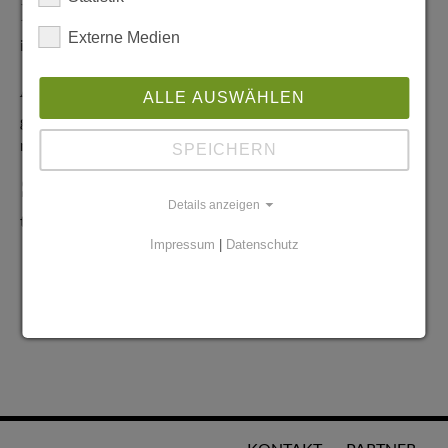
Redaktionelle Anfragen
Externe Medien
info@stadtglanz.de
Anzeigen-Service
ALLE AUSWÄHLEN
graen@mediaworldgmbh.de
oder
meyer@mediaworldgmbh.de
SPEICHERN
StadtglanzTIPPS
Details anzeigen
tipps@stadtglanz.de
Impressum
|
Datenschutz