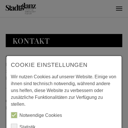
Skip to main content
KONTAKT
Stadtglanz / mediaworld GmbH
Bankplatz 8
COOKIE EINSTELLUNGEN
38100 Braunschweig
Wir nutzen Cookies auf unserer Website. Einige von
Deutschland
ihnen sind technisch notwendig, während andere
Telefon: 0531 482010-20
uns helfen, diese Website zu verbessern oder
zusätzliche Funktionalitäten zur Verfügung zu
Geschäftszeiten: Montag bis Donnerstag 08:00 bis 18:00;
stellen.
Freitag 08:00 bis 15:00
Notwendige Cookies
Statistik