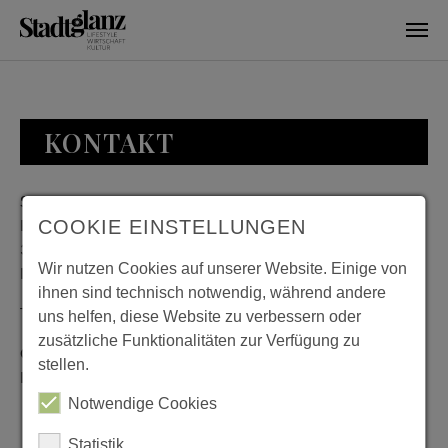
Skip to main content
KONTAKT
Stadtglanz / mediaworld GmbH
Bankplatz 8
COOKIE EINSTELLUNGEN
38100 Braunschweig
Wir nutzen Cookies auf unserer Website. Einige von
Deutschland
ihnen sind technisch notwendig, während andere
Telefon: 0531 482010-20
uns helfen, diese Website zu verbessern oder
zusätzliche Funktionalitäten zur Verfügung zu
Geschäftszeiten: Montag bis Donnerstag 08:00 bis 18:00;
stellen.
Freitag 08:00 bis 15:00
Notwendige Cookies
Statistik