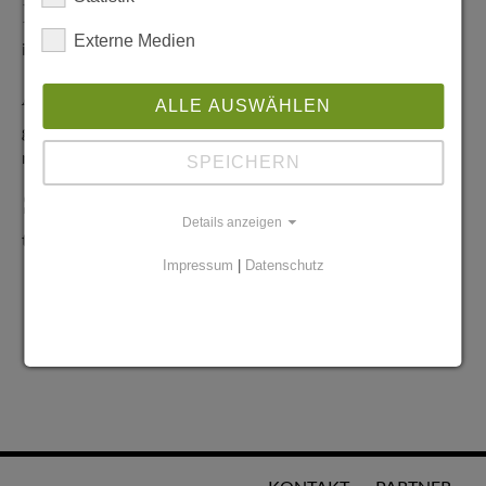
Redaktionelle Anfragen
Externe Medien
info@stadtglanz.de
Anzeigen-Service
ALLE AUSWÄHLEN
graen@mediaworldgmbh.de
oder
meyer@mediaworldgmbh.de
SPEICHERN
StadtglanzTIPPS
Details anzeigen
tipps@stadtglanz.de
Impressum
|
Datenschutz