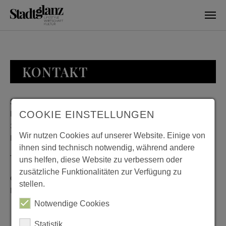
Skip to main content
KONTAKT
Stadtglanz / mediaworld GmbH
Bankplatz 8
COOKIE EINSTELLUNGEN
38100 Braunschweig
Wir nutzen Cookies auf unserer Website. Einige von
Deutschland
ihnen sind technisch notwendig, während andere
Telefon: 0531 482010-20
uns helfen, diese Website zu verbessern oder
zusätzliche Funktionalitäten zur Verfügung zu
Geschäftszeiten: Montag bis Donnerstag 08:00 bis 18:00;
stellen.
Freitag 08:00 bis 15:00
Notwendige Cookies
Statistik