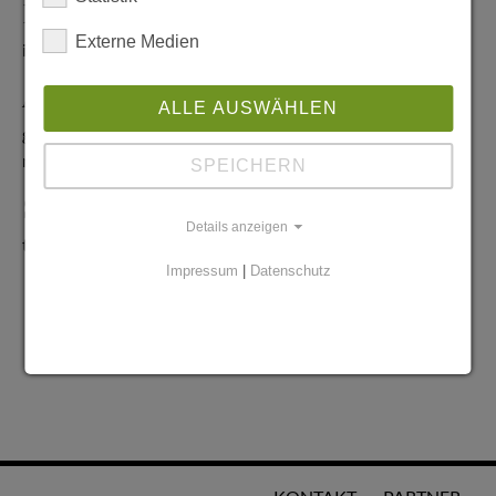
Redaktionelle Anfragen
Externe Medien
info@stadtglanz.de
Anzeigen-Service
ALLE AUSWÄHLEN
graen@mediaworldgmbh.de
oder
meyer@mediaworldgmbh.de
SPEICHERN
StadtglanzTIPPS
Details anzeigen
tipps@stadtglanz.de
Impressum
|
Datenschutz