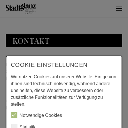
Skip to main content
KONTAKT
Stadtglanz / mediaworld GmbH
Bankplatz 8
COOKIE EINSTELLUNGEN
38100 Braunschweig
Wir nutzen Cookies auf unserer Website. Einige von
Deutschland
ihnen sind technisch notwendig, während andere
Telefon: 0531 482010-20
uns helfen, diese Website zu verbessern oder
zusätzliche Funktionalitäten zur Verfügung zu
Geschäftszeiten: Montag bis Donnerstag 08:00 bis 18:00;
stellen.
Freitag 08:00 bis 15:00
Notwendige Cookies
Statistik