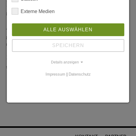
Redaktionelle Anfragen
Externe Medien
info@stadtglanz.de
Anzeigen-Service
ALLE AUSWÄHLEN
graen@mediaworldgmbh.de
oder
meyer@mediaworldgmbh.de
SPEICHERN
StadtglanzTIPPS
Details anzeigen
tipps@stadtglanz.de
Impressum
|
Datenschutz