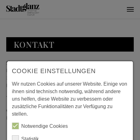
Skip to main content
KONTAKT
Stadtglanz / mediaworld GmbH
Bankplatz 8
COOKIE EINSTELLUNGEN
38100 Braunschweig
Wir nutzen Cookies auf unserer Website. Einige von
Deutschland
ihnen sind technisch notwendig, während andere
Telefon: 0531 482010-20
uns helfen, diese Website zu verbessern oder
zusätzliche Funktionalitäten zur Verfügung zu
Geschäftszeiten: Montag bis Donnerstag 08:00 bis 18:00;
stellen.
Freitag 08:00 bis 15:00
Notwendige Cookies
Statistik